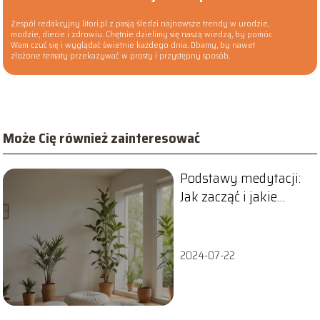
Zespół redakcyjny litori.pl z pasją śledzi najnowsze trendy w urodzie,
modzie, diecie i zdrowiu. Chętnie dzielimy się naszą wiedzą, by pomóc
Wam czuć się i wyglądać świetnie każdego dnia. Dbamy, by nawet
złożone tematy przekazywać w prosty i przystępny sposób.
Może Cię również zainteresować
Podstawy medytacji:
Jak zacząć i jakie
korzyści zdrowotne
może przynieść?
2024-07-22