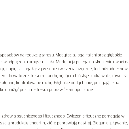
sposobów na redukcję stresu. Medytacja, joga, tai chi oraz głębokie
c w odprężeniu umysłu i ciała. Medytacja polega na skupieniu uwagi n
ję napięcia. Joga łączy w sobie ćwiczenia fizyczne, techniki oddechowe
m do walki ze stresem. Tai chi, będące chińską sztuką walki, również
płynne, kontrolowane ruchy. Głębokie oddychanie, polegające na
 obniżyć poziom stresu i poprawić samopoczucie.
a zdrowia psychicznego i fizycznego. Ćwiczenia fizyczne pomagają w
zają produkcję endorfin, które poprawiają nastrój. Bieganie, pływanie,