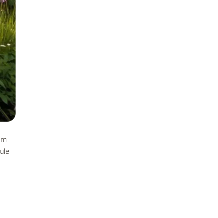
zym
ule