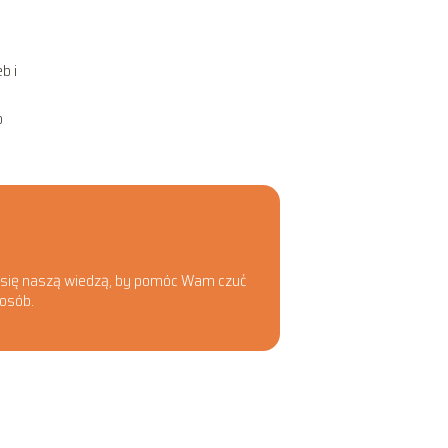
b i
o
imy się naszą wiedzą, by pomóc Wam czuć
posób.