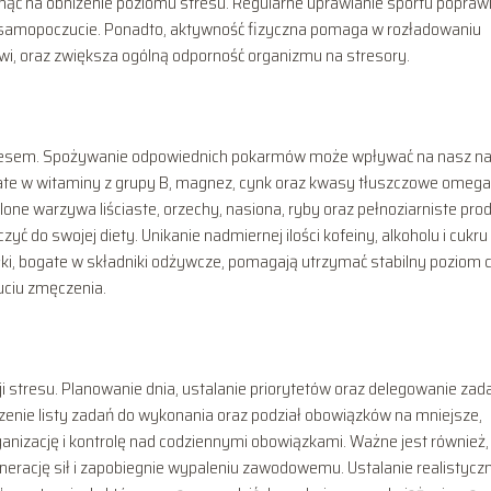
ąć na obniżenie poziomu stresu. Regularne uprawianie sportu popraw
 samopoczucie. Ponadto, aktywność fizyczna pomaga w rozładowaniu
wi, oraz zwiększa ogólną odporność organizmu na stresory.
tresem. Spożywanie odpowiednich pokarmów może wpływać na nasz na
gate w witaminy z grupy B, magnez, cynk oraz kwasy tłuszczowe omega
one warzywa liściaste, orzechy, nasiona, ryby oraz pełnoziarniste pro
yć do swojej diety. Unikanie nadmiernej ilości kofeiny, alkoholu i cukru
łki, bogate w składniki odżywcze, pomagają utrzymać stabilny poziom 
uciu zmęczenia.
 stresu. Planowanie dnia, ustalanie priorytetów oraz delegowanie zad
zenie listy zadań do wykonania oraz podział obowiązków na mniejsze,
ganizację i kontrolę nad codziennymi obowiązkami. Ważne jest również,
enerację sił i zapobiegnie wypaleniu zawodowemu. Ustalanie realistycz