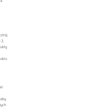
ia
strój
-3,
dukty
cukru
ań
 aby
nych