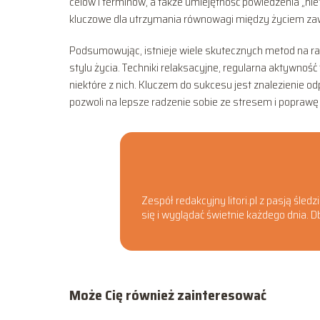
celów i terminów, a także umiejętność powiedzenia „ni
kluczowe dla utrzymania równowagi między życiem 
Podsumowując, istnieje wiele skutecznych metod na ra
stylu życia. Techniki relaksacyjne, regularna aktywnoś
niektóre z nich. Kluczem do sukcesu jest znalezienie o
pozwoli na lepsze radzenie sobie ze stresem i poprawę o
Zespół redakcyjny litori.pl z pasją śle
się i wyglądać świetnie każdego dnia.
Może Cię również zainteresować