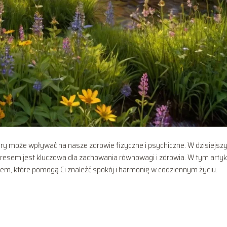
ry może wpływać na nasze zdrowie fizyczne i psychiczne. W dzisiejs
tresem jest kluczowa dla zachowania równowagi i zdrowia. W tym artyk
m, które pomogą Ci znaleźć spokój i harmonię w codziennym życiu.