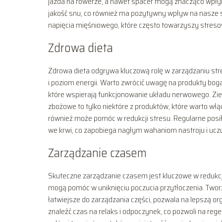
jazda na rowerze, a nawet spacer mogą znacząco wpłyn
jakość snu, co również ma pozytywny wpływ na nasze
napięcia mięśniowego, które często towarzyszy streso
Zdrowa dieta
Zdrowa dieta odgrywa kluczową rolę w zarządzaniu s
i poziom energii. Warto zwrócić uwagę na produkty bo
które wspierają funkcjonowanie układu nerwowego. Ziel
zbożowe to tylko niektóre z produktów, które warto włącz
również może pomóc w redukcji stresu. Regularne posi
we krwi, co zapobiega nagłym wahaniom nastroju i ucz
Zarządzanie czasem
Skuteczne zarządzanie czasem jest kluczowe w redukcji
mogą pomóc w uniknięciu poczucia przytłoczenia. Twor
łatwiejsze do zarządzania części, pozwala na lepszą or
znaleźć czas na relaks i odpoczynek, co pozwoli na reg