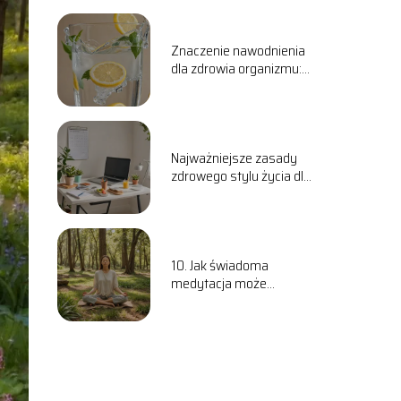
Znaczenie nawodnienia
dla zdrowia organizmu:
Mity i fakty
Najważniejsze zasady
zdrowego stylu życia dla
osób pracujących za
biurkiem
10. Jak świadoma
medytacja może
poprawić twoje zdrowie