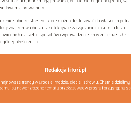
e” w sytuacjach, które mogą prowadzić do nadmiernego obciążenia, są
zawodowym a prywatnym.
dzenie sobie ze stresem, które można dostosować do własnych potrze
ć fizyczna, zdrowa dieta oraz efektywne zarządzanie czasem to tylko
dpowiednich dla siebie sposobów i wprowadzenie ich w życie na stałe, c
gólnej jakości życia.
Redakcja litori.pl
dzi najnowsze trendy w urodzie, modzie, diecie i zdrowiu. Chętnie dziel
 Dbamy, by nawet złożone tematy przekazywać w prosty i przystępny s