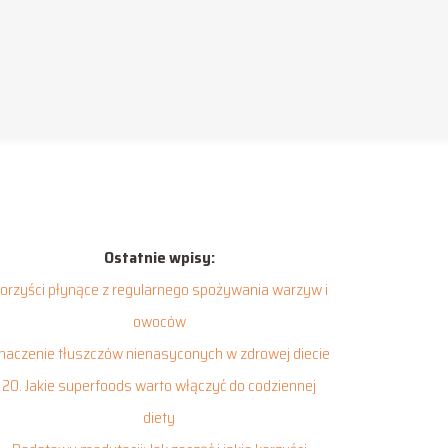
Ostatnie wpisy:
orzyści płynące z regularnego spożywania warzyw i
owoców
naczenie tłuszczów nienasyconych w zdrowej diecie
20. Jakie superfoods warto włączyć do codziennej
diety